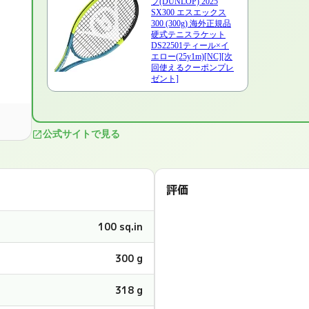
プ(DUNLOP) 2025
SX300 エスエックス
300 (300g) 海外正規品
硬式テニスラケット
DS22501ティール×イ
エロー(25y1m)[NC][次
回使えるクーポンプレ
ゼント]
公式サイトで見る
評価
100 sq.in
300 g
318 g