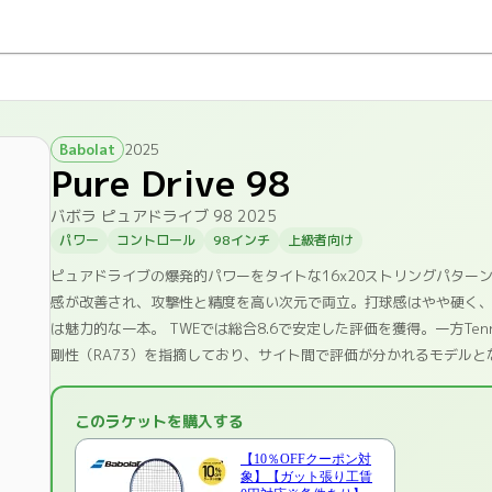
Babolat
2025
Pure Drive 98
バボラ ピュアドライブ 98 2025
パワー
コントロール
98インチ
上級者向け
ピュアドライブの爆発的パワーをタイトな16x20ストリングパター
感が改善され、攻撃性と精度を高い次元で両立。打球感はやや硬く、
は魅力的な一本。 TWEでは総合8.6で安定した評価を獲得。一方T
剛性（RA73）を指摘しており、サイト間で評価が分かれるモデルと
このラケットを購入する
【10％OFFクーポン対
象】【ガット張り工賃