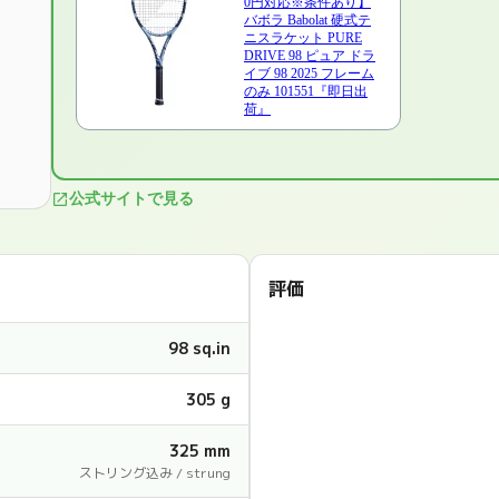
0円対応※条件あり】
バボラ Babolat 硬式テ
ニスラケット PURE
DRIVE 98 ピュア ドラ
イブ 98 2025 フレーム
のみ 101551『即日出
荷』
公式サイトで見る
評価
98 sq.in
305 g
325 mm
ストリング込み / strung